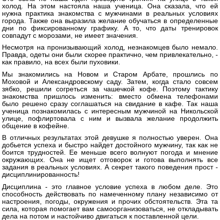
холод. На этом настояла наша ученица. Она сказала, что ей
нужна практика знакомства с мужчинами в реальных условиях
города. Также она выразила желание обучаться в определенные
дни по фиксированному графику. А то, что даты тренировок
совпадут с морозами, не имеет значения.
Несмотря на пронизывающий холод, незнакомцев было немало.
Правда, одеты они были скорее практично, чем привлекательно, -
как правило, на всех были пуховики.
Мы знакомились на Новом и Старом Арбате, прошлись по
Моховой и Александровскому саду. Затем, когда стало совсем
зябко, решили согреться за чашечкой кофе. Поэтому тактику
знакомства пришлось изменить: вместо обмена телефонами
было решено сразу соглашаться на свидание в кафе. Так наша
ученица познакомилась с интересным мужчиной на Никольской
улице, пофлиртовала с ним и вызвала желание продолжить
общение в кофейне.
В отличных результатах этой девушке я полностью уверен. Она
добьется успеха и быстро найдет достойного мужчину, так как не
боится трудностей. Ее меньше всего волнуют погода и мнение
окружающих. Она не ищет отговорок и готова выполнять все
задания в реальных условиях. А секрет такого поведения прост -
дисциплинированность!
Дисциплина - это главное условие успеха в любом деле. Это
способность действовать по намеченному плану независимо от
настроения, погоды, окружения и прочих обстоятельств. Эта та
сила, которая помогает вам самоорганизоваться, не откладывать
дела на потом и настойчиво двигаться к поставленной цели.