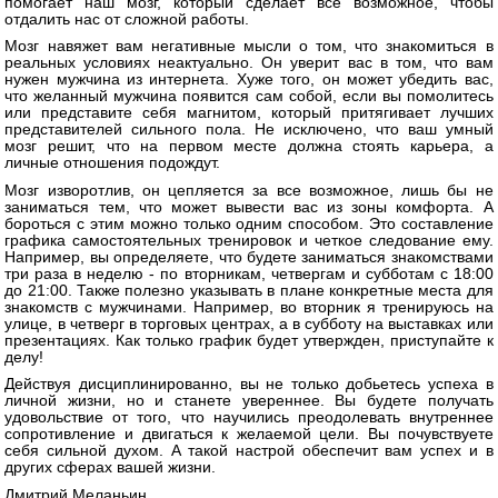
помогает наш мозг, который сделает все возможное, чтобы
отдалить нас от сложной работы.
Мозг навяжет вам негативные мысли о том, что знакомиться в
реальных условиях неактуально. Он уверит вас в том, что вам
нужен мужчина из интернета. Хуже того, он может убедить вас,
что желанный мужчина появится сам собой, если вы помолитесь
или представите себя магнитом, который притягивает лучших
представителей сильного пола. Не исключено, что ваш умный
мозг решит, что на первом месте должна стоять карьера, а
личные отношения подождут.
Мозг изворотлив, он цепляется за все возможное, лишь бы не
заниматься тем, что может вывести вас из зоны комфорта. А
бороться с этим можно только одним способом. Это составление
графика самостоятельных тренировок и четкое следование ему.
Например, вы определяете, что будете заниматься знакомствами
три раза в неделю - по вторникам, четвергам и субботам с 18:00
до 21:00. Также полезно указывать в плане конкретные места для
знакомств с мужчинами. Например, во вторник я тренируюсь на
улице, в четверг в торговых центрах, а в субботу на выставках или
презентациях. Как только график будет утвержден, приступайте к
делу!
Действуя дисциплинированно, вы не только добьетесь успеха в
личной жизни, но и станете увереннее. Вы будете получать
удовольствие от того, что научились преодолевать внутреннее
сопротивление и двигаться к желаемой цели. Вы почувствуете
себя сильной духом. А такой настрой обеспечит вам успех и в
других сферах вашей жизни.
Дмитрий Меланьин