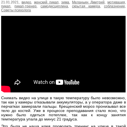
21.01.2021,
видео
,
женский пикап
,
зима
,
Меланьин Дмитрий
,
мотивация
,
пикап
,
пикап-тренер
,
самодисциплина
,
скрытая камера
,
соблазнение
,
Советы психолога
Снимать видео на улице в такую температуру было невозможно,
так как у камеры отказывали аккумуляторы, а у оператора даже в
перчатках замерзали пальцы. Крещенский мороз пронизывал все
тело до костей. Уже в процессе преподавания стало ясно, что
нужно было одеться потеплее, так как к концу занятия
температура упала до минус 21 градуса.
Это была не наша идея проводить тренинг на улице в такой