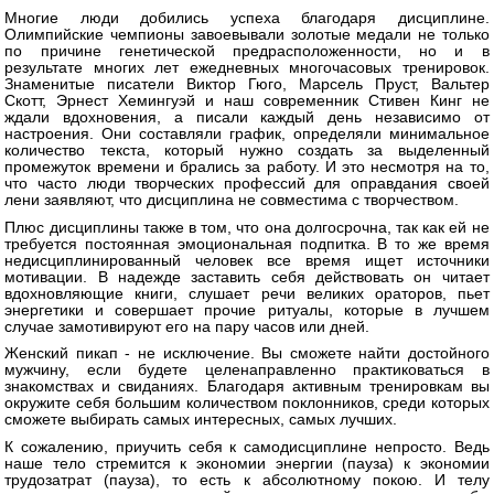
Многие люди добились успеха благодаря дисциплине.
Олимпийские чемпионы завоевывали золотые медали не только
по причине генетической предрасположенности, но и в
результате многих лет ежедневных многочасовых тренировок.
Знаменитые писатели Виктор Гюго, Марсель Пруст, Вальтер
Скотт, Эрнест Хемингуэй и наш современник Стивен Кинг не
ждали вдохновения, а писали каждый день независимо от
настроения. Они составляли график, определяли минимальное
количество текста, который нужно создать за выделенный
промежуток времени и брались за работу. И это несмотря на то,
что часто люди творческих профессий для оправдания своей
лени заявляют, что дисциплина не совместима с творчеством.
Плюс дисциплины также в том, что она долгосрочна, так как ей не
требуется постоянная эмоциональная подпитка. В то же время
недисциплинированный человек все время ищет источники
мотивации. В надежде заставить себя действовать он читает
вдохновляющие книги, слушает речи великих ораторов, пьет
энергетики и совершает прочие ритуалы, которые в лучшем
случае замотивируют его на пару часов или дней.
Женский пикап - не исключение. Вы сможете найти достойного
мужчину, если будете целенаправленно практиковаться в
знакомствах и свиданиях. Благодаря активным тренировкам вы
окружите себя большим количеством поклонников, среди которых
сможете выбирать самых интересных, самых лучших.
К сожалению, приучить себя к самодисциплине непросто. Ведь
наше тело стремится к экономии энергии (пауза) к экономии
трудозатрат (пауза), то есть к абсолютному покою. И телу