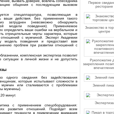
ление, вызвать доверие, вовлечь собеседника
Первое свидан
танцию общения с последующим вызовом
ресторане
уется спецаппаратура, позволяющая в
ь ваши действия. Без применения такого
из затруднен (невозможно обнаружить
ей модели поведения). Применяемое
Знакомство в то
ях определить ваши ошибки на вербальном и
центре
ть отрицательные черты характера, которые
и отношений с мужчиной. Эксперт Академии
шу модель поведения и предоставит вам
ранению проблем при развитии отношений с
блазнении, комплексная экспертиза позволит
е ситуации в личной жизни и не допустить
Рукопожатие 
закрепления пози
впечатлени
изы
о одного свидания без задействования
женщинам, которые испытывают сложности в
 мужчин или сталкиваются с проблемами
Зимний пика
ны мужчины).
20 минут.
Экспертиза
тика с применением спецоборудования:
ях развития отношений. Подойдет всем
зникают трудности в привлечении внимания