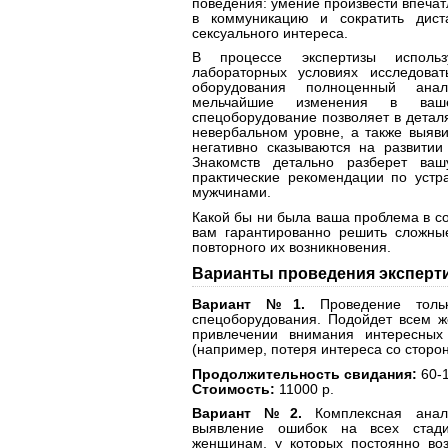
поведения: умение произвести впечат
в коммуникацию и сократить дис
сексуального интереса.
В процессе экспертизы использ
лабораторных условиях исследоват
оборудования полноценный анал
мельчайшие изменения в ваш
спецоборудование позволяет в детал
невербальном уровне, а также выяви
негативно сказываются на развити
Знакомств детально разберет ва
практические рекомендации по уст
мужчинами.
Какой бы ни была ваша проблема в со
вам гарантированно решить сложны
повторного их возникновения.
Варианты проведения эксперт
Вариант №1.
Проведение тольк
спецоборудования. Подойдет всем 
привлечении внимания интересных
(например, потеря интереса со сторо
Продолжительность свидания:
60-1
Стоимость:
11000 р.
Вариант №2.
Комплексная анали
выявление ошибок на всех стади
женщинам, у которых постоянно во