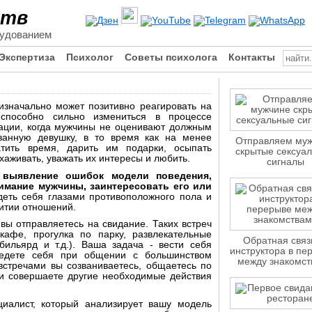
ств
рудованием
Экспертиза
Психолог
Советы психолога
Контакты
изначально может позитивно реагировать на
пособно сильно измениться в процессе
ации, когда мужчины не оценивают должным
ванную девушку, в то время как на менее
Отправляем му
тить время, дарить им подарки, осыпать
скрытые сексуа
хаживать, уважать их интересы и любить.
сигналы
-
выявление ошибок модели поведения,
мание мужчины, заинтересовать его или
деть себя глазами противоположного пола и
итии отношений.
вы отправляетесь на свидание. Таких встреч
кафе, прогулка по парку, развлекательные
Обратная связ
 бильярд и т.д.). Ваша задача - вести себя
инструктора в пе
ведете себя при общении с большинством
между знакомст
встречами вы созваниваетесь, общаетесь по
и совершаете другие необходимые действия
иалист, который анализирует вашу модель