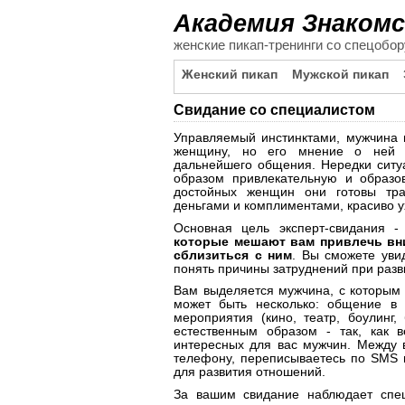
Академия Знаком
женские пикап-тренинги со спецобо
Женский пикап
Мужской пикап
Свидание со специалистом
Управляемый инстинктами, мужчина 
женщину, но его мнение о ней с
дальнейшего общения. Нередки ситу
образом привлекательную и образо
достойных женщин они готовы тра
деньгами и комплиментами, красиво у
Основная цель эксперт-свидания 
которые мешают вам привлечь вни
сблизиться с ним
. Вы сможете уви
понять причины затруднений при разв
Вам выделяется мужчина, с которым 
может быть несколько: общение в 
мероприятия (кино, театр, боулинг,
естественным образом - так, как 
интересных для вас мужчин. Между 
телефону, переписываетесь по SMS 
для развития отношений.
За вашим свидание наблюдает спец