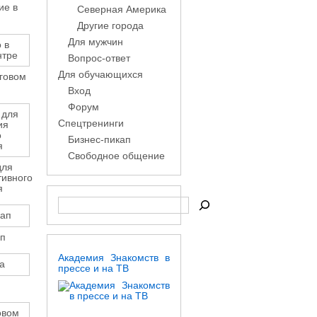
ие в
Северная Америка
Другие города
Для мужчин
Вопрос-ответ
Для обучающихся
рговом
Вход
Форум
Спецтренинги
Бизнес-пикап
Свободное общение
для
тивного
я
п
Академия Знакомств в
прессе и на ТВ