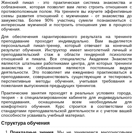
Женский пикап - это практическая система знакомства и
соблазнения, которая позволит вам легко строить отношения с
противоположным полом. На тренинге вы изучите эффективные
схемы развития отношений с мужчинами - от знакомства до
замужества. Более 90% участниц сумели познакомиться с
интересным мужчиной и построить отношения уже в процессе
обучения.
Для обеспечения гарантированного результата на тренинге
преподавание проходит индивидуально. Вам выделяется
персональный пикап-тренер, который отвечает за конечный
результат обучения. Инструктор имеет многолетний личный и
преподавательский стаж в области гендерной психологии
отношений и пикапа. Все специалисты Академии Знакомств
являются штатными работниками центра, для которых тренинги
знакомства и соблазнения являются постоянным видом
деятельности. Это позволяет им ежедневно практиковаться в
преподавании, совершенствовать существующие и тестировать
перспективные методы обучения, учитывая требования и
пожелания выпускников предыдущих тренингов.
Практические занятия проходят в реальных условиях города,
теория - в специализированном кабинете для индивидуального
преподавания, оснащенным всем необходимым для
комфортного обучения. Курс строится в соответствии со
стандартами преподавательской деятельности и с учетом вашей
способности усваивать учебный материал.
Структура обучения
Прикладные знания.
Мы не занимаемся многочасовыми