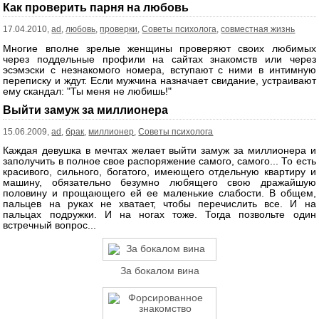
Как проверить парня на любовь
17.04.2010,
ad
,
любовь
,
проверки
,
Советы психолога
,
совместная жизнь
Многие вполне зрелые женщины проверяют своих любимых
через поддельные профили на сайтах знакомств или через
эсэмэски с незнакомого номера, вступают с ними в интимную
переписку и ждут. Если мужчина назначает свидание, устраивают
ему скандал: "Ты меня не любишь!"
Выйти замуж за миллионера
15.06.2009,
ad
,
брак
,
миллионер
,
Советы психолога
Каждая девушка в мечтах желает выйти замуж за миллионера и
заполучить в полное свое распоряжение самого, самого... То есть
красивого, сильного, богатого, имеющего отдельную квартиру и
машину, обязательно безумно любящего свою дражайшую
половину и прощающего ей ее маленькие слабости. В общем,
пальцев на руках не хватает, чтобы перечислить все. И на
пальцах подружки. И на ногах тоже. Тогда позвольте один
встречный вопрос...
За бокалом вина