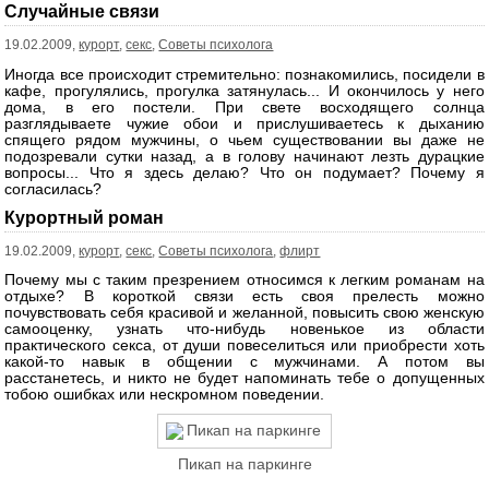
Случайные связи
19.02.2009,
курорт
,
секс
,
Советы психолога
Иногда все происходит стремительно: познакомились, посидели в
кафе, прогулялись, прогулка затянулась... И окончилось у него
дома, в его постели. При свете восходящего солнца
разглядываете чужие обои и прислушиваетесь к дыханию
спящего рядом мужчины, о чьем существовании вы даже не
подозревали сутки назад, а в голову начинают лезть дурацкие
вопросы... Что я здесь делаю? Что он подумает? Почему я
согласилась?
Курортный роман
19.02.2009,
курорт
,
секс
,
Советы психолога
,
флирт
Почему мы с таким презрением относимся к легким романам на
отдыхе? В короткой связи есть своя прелесть можно
почувствовать себя красивой и желанной, повысить свою женскую
самооценку, узнать что-нибудь новенькое из области
практического секса, от души повеселиться или приобрести хоть
какой-то навык в общении с мужчинами. А потом вы
расстанетесь, и никто не будет напоминать тебе о допущенных
тобою ошибках или нескромном поведении.
Пикап на паркинге