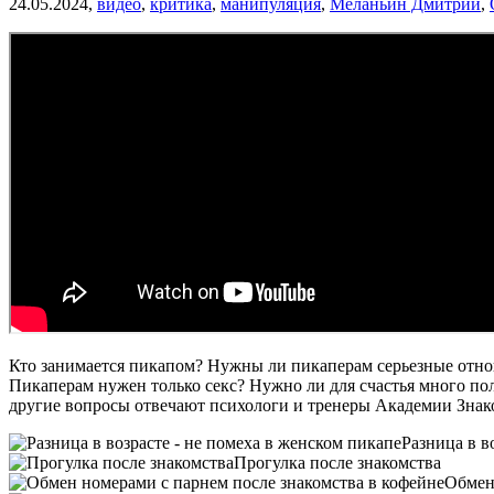
24.05.2024,
видео
,
критика
,
манипуляция
,
Меланьин Дмитрий
,
Кто занимается пикапом? Нужны ли пикаперам серьезные отнош
Пикаперам нужен только секс? Нужно ли для счастья много по
другие вопросы отвечают психологи и тренеры Академии Зна
Разница в в
Прогулка после знакомства
Обмен