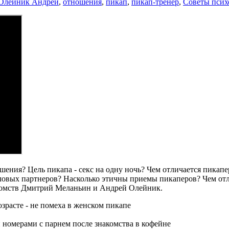
Олейник Андрей
,
отношения
,
пикап
,
пикап-тренер
,
Советы псих
ения? Цель пикапа - секс на одну ночь? Чем отличается пикапер
ловых партнеров? Насколько этичны приемы пикаперов? Чем отл
комств Дмитрий Меланьин и Андрей Олейник.
озрасте - не помеха в женском пикапе
 номерами с парнем после знакомства в кофейне