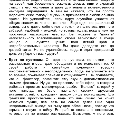
на своей лад брошенные вскользь фразы, ищите скрытый
смысл в его молчанье и даже длительным исчезновениям
находите оправдания. А вам не кажется, что вы просто
морочите себе голову? Мужчина признается в любви обычно
прямо. Не удивляйтесь, если вдруг случайно узнаете от
общих знакомых, что он женился. Еще один неправильный
вывод: вы отдаете себе отчет в том, что являетесь для него
забавой, удобной игрушкой, но готовы ждать, пока в нем не
проснется настоящее чувство. Вы можете и "дожать"
непостоянного возлюбленного своей верностью: в конце
концов он научится ценить ваш легкий нрав и
нетребовательный характер. Вы даже доведете его до
дверей загса. Но не удивляйтесь, когда в один прекрасный
день он уйдет от вас к другой.
Врет по пустякам.
Он врет по пустякам, не помнит, что
рассказывал вчера, дает обещания и не исполняет их. О
своей работе и семейном положении говорит
многозначительно и неопределенно. Когда вы уличаете его
во вранье, пожимает плечами и отшучивается. Вы полагаете,
что он фантазер, романтик, ему скучно довольствоваться
голыми фактами. Ну да, он присвоил себе офис, в котором
работает простым менеджером, разбил "Вольво", которой у
него никогда не было, назначил своими друзьями
знаменитостей, с которыми знаком лишь понаслышке. Его
фантазии простительны - ведь это вам лично он хочет
казаться лучше, чем есть на самом деле! Еще один
неправильный вывод: он вынужден обманывать, потому что
скрывает какую-то тайну. Его работа связана с секретами,
которые он не вправе разглашать. Возможно, у него есть