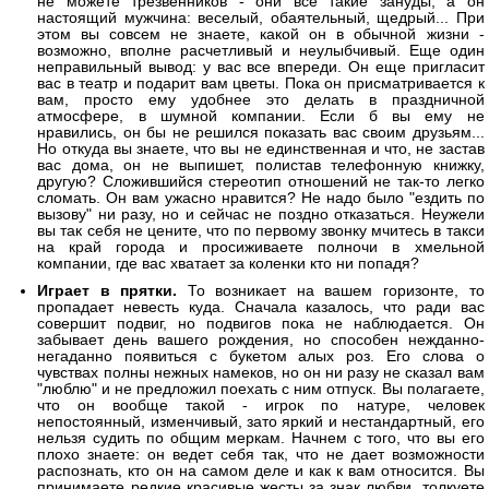
не можете трезвенников - они все такие зануды, а он
настоящий мужчина: веселый, обаятельный, щедрый... При
этом вы совсем не знаете, какой он в обычной жизни -
возможно, вполне расчетливый и неулыбчивый. Еще один
неправильный вывод: у вас все впереди. Он еще пригласит
вас в театр и подарит вам цветы. Пока он присматривается к
вам, просто ему удобнее это делать в праздничной
атмосфере, в шумной компании. Если б вы ему не
нравились, он бы не решился показать вас своим друзьям...
Но откуда вы знаете, что вы не единственная и что, не застав
вас дома, он не выпишет, полистав телефонную книжку,
другую? Сложившийся стереотип отношений не так-то легко
сломать. Он вам ужасно нравится? Не надо было "ездить по
вызову" ни разу, но и сейчас не поздно отказаться. Неужели
вы так себя не цените, что по первому звонку мчитесь в такси
на край города и просиживаете полночи в хмельной
компании, где вас хватает за коленки кто ни попадя?
Играет в прятки.
То возникает на вашем горизонте, то
пропадает невесть куда. Сначала казалось, что ради вас
совершит подвиг, но подвигов пока не наблюдается. Он
забывает день вашего рождения, но способен нежданно-
негаданно появиться с букетом алых роз. Его слова о
чувствах полны нежных намеков, но он ни разу не сказал вам
"люблю" и не предложил поехать с ним отпуск. Вы полагаете,
что он вообще такой - игрок по натуре, человек
непостоянный, изменчивый, зато яркий и нестандартный, его
нельзя судить по общим меркам. Начнем с того, что вы его
плохо знаете: он ведет себя так, что не дает возможности
распознать, кто он на самом деле и как к вам относится. Вы
принимаете редкие красивые жесты за знак любви, толкуете