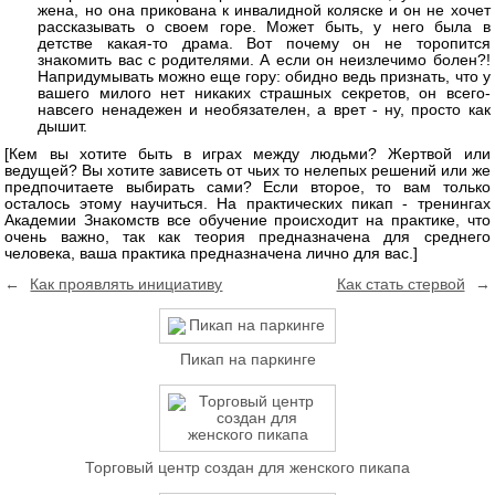
жена, но она прикована к инвалидной коляске и он не хочет
рассказывать о своем горе. Может быть, у него была в
детстве какая-то драма. Вот почему он не торопится
знакомить вас с родителями. А если он неизлечимо болен?!
Напридумывать можно еще гору: обидно ведь признать, что у
вашего милого нет никаких страшных секретов, он всего-
навсего ненадежен и необязателен, а врет - ну, просто как
дышит.
[Кем вы хотите быть в играх между людьми? Жертвой или
ведущей? Вы хотите зависеть от чьих то нелепых решений или же
предпочитаете выбирать сами? Если второе, то вам только
осталось этому научиться. На практических пикап - тренингах
Академии Знакомств все обучение происходит на практике, что
очень важно, так как теория предназначена для среднего
человека, ваша практика предназначена лично для вас.]
←
Как проявлять инициативу
Как стать стервой
→
Пикап на паркинге
Торговый центр создан для женского пикапа