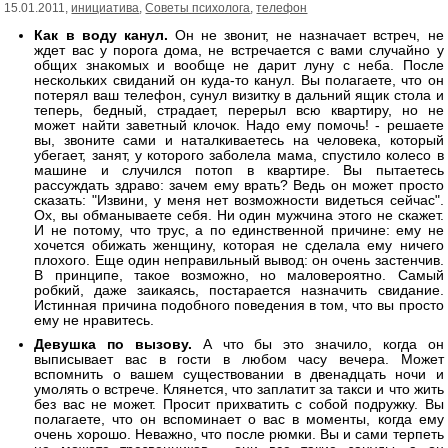
15.01.2011,
инициатива
,
Советы психолога
,
телефон
Как в воду канул.
Он не звонит, не назначает встреч, не
ждет вас у порога дома, не встречается с вами случайно у
общих знакомых и вообще не дарит луну с неба. После
нескольких свиданий он куда-то канул. Вы полагаете, что он
потерял ваш телефон, сунул визитку в дальний ящик стола и
теперь, бедный, страдает, перерыл всю квартиру, но не
может найти заветный клочок. Надо ему помочь! - решаете
вы, звоните сами и наталкиваетесь на человека, который
убегает, занят, у которого заболела мама, спустило колесо в
машине и случился потоп в квартире. Вы пытаетесь
рассуждать здраво: зачем ему врать? Ведь он может просто
сказать: "Извини, у меня нет возможности видеться сейчас".
Ох, вы обманываете себя. Ни один мужчина этого не скажет.
И не потому, что трус, а по единственной причине: ему не
хочется обижать женщину, которая не сделала ему ничего
плохого. Еще один неправильный вывод: он очень застенчив.
В принципе, такое возможно, но маловероятно. Самый
робкий, даже заикаясь, постарается назначить свидание.
Истинная причина подобного поведения в том, что вы просто
ему не нравитесь.
Девушка по вызову.
А что бы это значило, когда он
выписывает вас в гости в любом часу вечера. Может
вспомнить о вашем существовании в двенадцать ночи и
умолять о встрече. Клянется, что заплатит за такси и что жить
без вас не может. Просит прихватить с собой подружку. Вы
полагаете, что он вспоминает о вас в моменты, когда ему
очень хорошо. Неважно, что после рюмки. Вы и сами терпеть